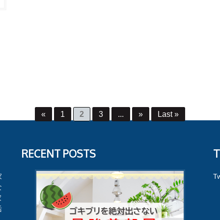
«
1
2
3
...
»
Last »
RECENT POSTS
T
家
Tw
な
家
活