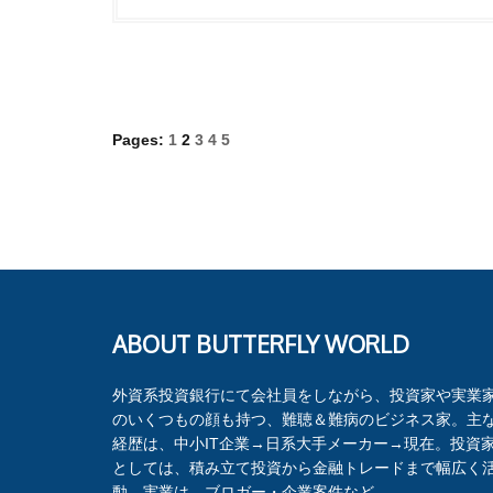
Pages:
1
2
3
4
5
ABOUT BUTTERFLY WORLD
外資系投資銀行にて会社員をしながら、投資家や実業
のいくつもの顔も持つ、難聴＆難病のビジネス家。主
経歴は、中小IT企業→日系大手メーカー→現在。投資
としては、積み立て投資から金融トレードまで幅広く
動。実業は、ブロガー・企業案件など。