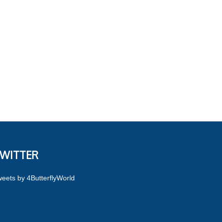
WITTER
eets by 4ButterflyWorld