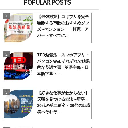
POPULAR POSTS
【最強対策】ゴキブリを完全
駆除する市販のおすすめグッ
ズ
–マンション・一軒家・ア
パートすべてに...
TED勉強法｜スマホアプリ・
パソコンWebそれぞれで効果
的な英語学習
–英語字幕・日
本語字幕・...
【好きな仕事がわからない】
天職を見つける方法
–新卒・
20代の第二新卒・30代の転職
者へそれぞ...